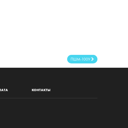
Ø125 мм;
0,5 кВт;
19000 об/мин;
а:
36 л/сек;
2,4 кг.
ПШМ-100У
ЛАТА
КОНТАКТЫ