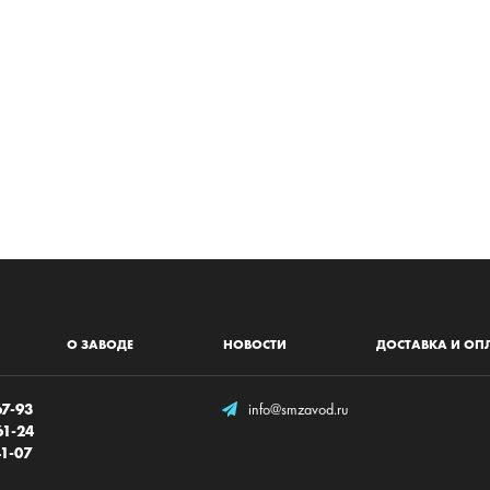
Круг:
Мощность:
Скорость:
Расход воздух
Масса:
О ЗАВОДЕ
НОВОСТИ
ДОСТАВКА И ОП
67-93
info@smzavod.ru
61-24
41-07