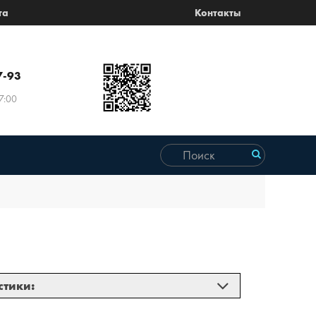
та
Контакты
7-93
7:00
стики: