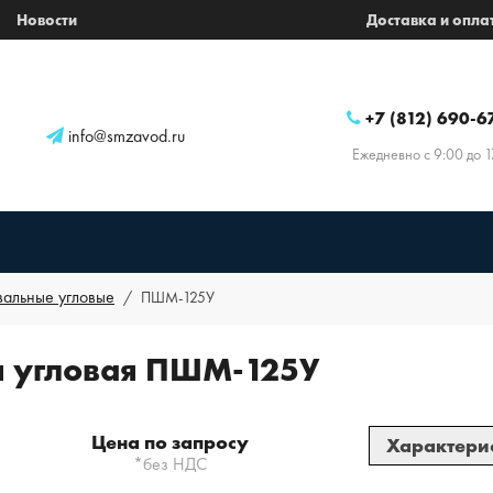
Новости
Доставка и опла
+7 (812) 690-6
info@smzavod.ru
Ежедневно с 9:00 до 1
альные угловые
ПШМ-125У
 угловая ПШМ-125У
Цена по запросу
Характери
*без НДС