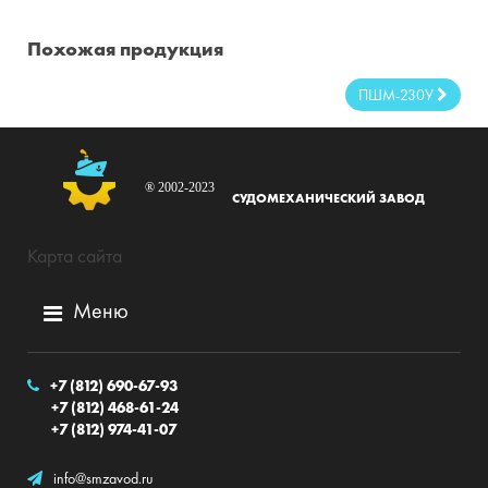
Мощность:
1,2 кВт;
Похожая продукция
Скорость:
8500 об/мин;
Ном. давление сжатого
ПШМ-230У
0,63 МПа;
воздуха:
Масса:
3,25 кг.
® 2002-2023
СУДОМЕХАНИЧЕСКИЙ ЗАВОД
Карта сайта
Меню
+7 (812) 690-67-93
+7 (812) 468-61-24
+7 (812) 974-41-07
info@smzavod.ru