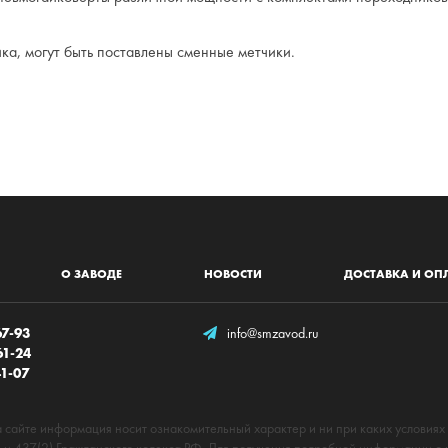
ка, могут быть поставлены сменные метчики.
О ЗАВОДЕ
НОВОСТИ
ДОСТАВКА И ОП
67-93
info@smzavod.ru
61-24
41-07
 сайте информация носит ознакомительный характер и ни при каких условиях
и 437(2) Гражданского кодекса РФ. Для получения подробной информации о 