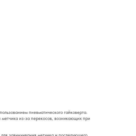
для труб
21x1,5; 22x2
й гайковерт
DGD 18W5E или ИП-3126
спользованием пневматического гайковерта.
и метчика из-за перекосов, возникающих при
 для завинчивания метчика и последующего