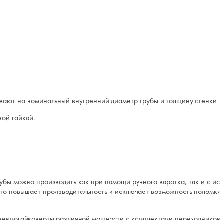
Применяются 
Рекомендуемы
вают на номинальный внутренний диаметр трубы и толщину стенки
ной гайкой.
бы можно производить как при помощи ручного воротка, так и с и
 это повышает производительность и исключает возможность поломк
пневмогайковерты различной мощности с комплектами переходников