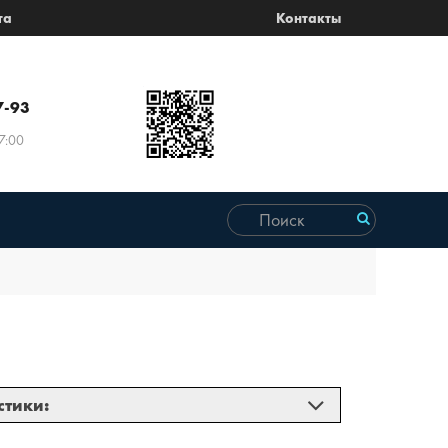
та
Контакты
7-93
7:00
стики: