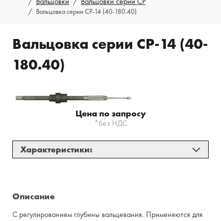
Вальцовки
Вальцовки серии СР
Вальцовка серии СР-14 (40-180.40)
Вальцовка серии СР-14 (40-
180.40)
Цена по запросу
*без НДС
Характеристики:
Применяются для труб
14×1; 14×0,75;
(наружный диаметр и
15×1,5; 16×2
толщина стенки, мм)
Описание
Диапазон развальцовки,
C регулированием глубины вальцевания. Применяются для
13,3 - 15,3
мм (d мин. - d макс.)