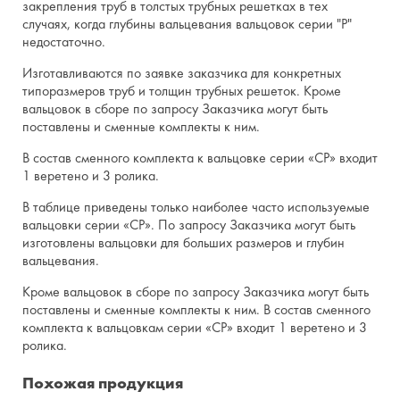
закрепления труб в толстых трубных решетках в тех
случаях, когда глубины вальцевания вальцовок серии "Р"
Рабочая длина ролика L,
40
недостаточно.
мм
Изготавливаются по заявке заказчика для конкретных
Глубина вальцевания, мм
40 - 180
типоразмеров труб и толщин трубных решеток. Кроме
(Lмин. - Lмакс.)
вальцовок в сборе по запросу Заказчика могут быть
Размер квадрата
поставлены и сменные комплекты к ним.
6,35
веретена, мм
В состав сменного комплекта к вальцовке серии «СР» входит
1 веретено и 3 ролика.
В таблице приведены только наиболее часто используемые
вальцовки серии «СР». По запросу Заказчика могут быть
изготовлены вальцовки для больших размеров и глубин
вальцевания.
Кроме вальцовок в сборе по запросу Заказчика могут быть
поставлены и сменные комплекты к ним. В состав сменного
комплекта к вальцовкам серии «СР» входит 1 веретено и 3
ролика.
Похожая продукция