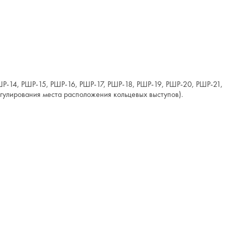
Для обработк
Р-14, РШР-15, РШР-16, РШР-17, РШР-18, РШР-19, РШР-20, РШР-21,
гулирования места расположения кольцевых выступов).