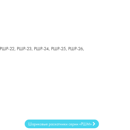
и отверстий
от 10 до 28 мм
 РШР-22, РШР-23, РШР-24, РШР-25, РШР-26,
Шариковые раскатники серии «РШМ»