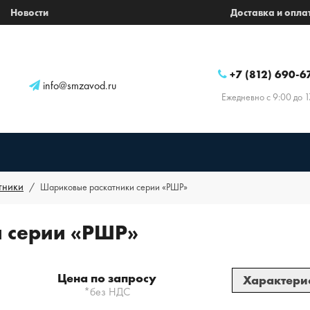
Новости
Доставка и опла
+7 (812) 690-6
info@smzavod.ru
Ежедневно с 9:00 до 1
тники
Шариковые раскатники серии «РШР»
 серии «РШР»
Цена по запросу
Характери
*без НДС