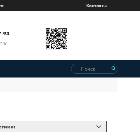
та
Контакты
7-93
7:00
стики: