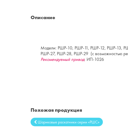
Описание
Модели:
РШР-10, РШР-11, РШР-12, РШР-13, РШ
РШР-27, РШР-28, РШР-29 (с возможностью ре
Рекомендуемый привод
:
ИП-1026
Похожая продукция
Шариковые раскатники серии «РШС»