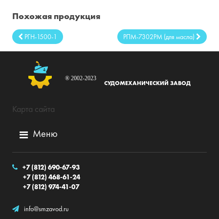
Объем бака:
250 см3.
Похожая продукция
Масса:
7.8 кг;
Ход плунжера:
35 мм;
РГН-1500-1
РПМ-7302РМ (для масла)
Усилие на рукоятке:
245 Н.
® 2002-2023
СУДОМЕХАНИЧЕСКИЙ ЗАВОД
Карта сайта
Меню
+7 (812) 690-67-93
+7 (812) 468-61-24
+7 (812) 974-41-07
info@smzavod.ru